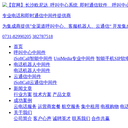
专业电话和即时通信中间件提供商
为集成商提供”全渠道呼叫中心、客服机器人、云通信“ 开发集
0731-82990205
382787518
首页
呼叫中心中间件
iSoftCall智能中间件
UniMedia专业中间件
智能手机SIP软
电话机器人中间件
电话机器人中间件
云通信中间件
iSoftCall云通信中间件
新闻文章
行业方案
技术方案
产品文章
成功案例
云电话服务
运营商套餐
航空服务
集中租用
电视购物
电
关于我们
公司简介
客户心声
诚聘英才
联系我们
合作共赢