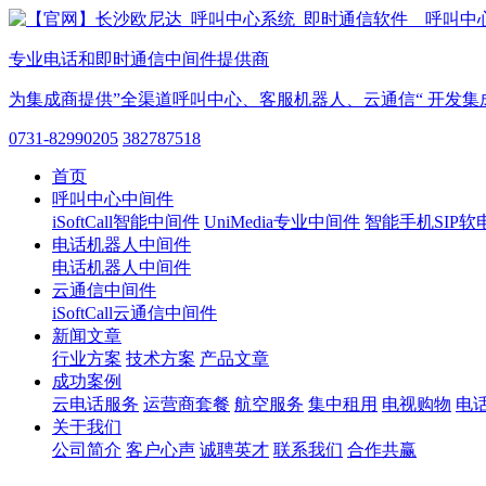
专业电话和即时通信中间件提供商
为集成商提供”全渠道呼叫中心、客服机器人、云通信“ 开发集
0731-82990205
382787518
首页
呼叫中心中间件
iSoftCall智能中间件
UniMedia专业中间件
智能手机SIP软
电话机器人中间件
电话机器人中间件
云通信中间件
iSoftCall云通信中间件
新闻文章
行业方案
技术方案
产品文章
成功案例
云电话服务
运营商套餐
航空服务
集中租用
电视购物
电
关于我们
公司简介
客户心声
诚聘英才
联系我们
合作共赢