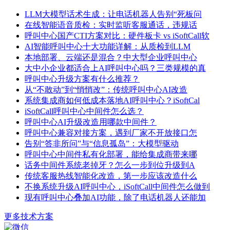
LLM大模型话术生成：让电话机器人告别“死板问
在线智能语音质检：实时监听客服通话，违规话
呼叫中心国产CTI方案对比：硬件板卡 vs iSoftCall软
AI智能呼叫中心十大功能详解：从质检到LLM
本地部署、云端还是混合？中大型企业呼叫中心
大中小企业都适合上AI呼叫中心吗？三类规模的真
呼叫中心升级方案有什么推荐？
从“不敢动”到“悄悄改”：传统呼叫中心AI改造
系统集成商如何低成本落地AI呼叫中心？iSoftCal
iSoftCall呼叫中心中间件怎么选？
呼叫中心AI升级改造用哪款中间件？
呼叫中心兼容对接方案，遇到厂家不开放接口怎
告别“答非所问”与“信息孤岛”：大模型驱动
呼叫中心中间件私有化部署，能给集成商带来哪
话务中间件系统老掉牙？怎么一步到位升级到A
传统客服热线智能化改造，第一步应该改造什么
不换系统升级AI呼叫中心，iSoftCall中间件怎么做到
现有呼叫中心叠加AI功能，除了电话机器人还能加
更多技术方案