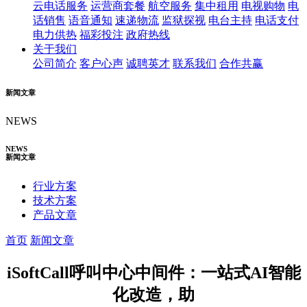
云电话服务
运营商套餐
航空服务
集中租用
电视购物
电
话销售
语音通知
速递物流
监狱探视
电台主持
电话支付
电力供热
福彩投注
政府热线
关于我们
公司简介
客户心声
诚聘英才
联系我们
合作共赢
新闻文章
NEWS
NEWS
新闻文章
行业方案
技术方案
产品文章
首页
新闻文章
iSoftCall呼叫中心中间件：一站式AI智能
化改造，助