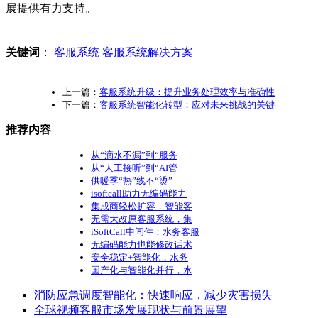
展提供有力支持。
关键词
：
客服系统
客服系统解决方案
上一篇：
客服系统升级：提升业务处理效率与准确性
下一篇：
客服系统智能化转型：应对未来挑战的关键
推荐内容
从“滴水不漏”到“服务
从“人工接听”到“AI管
供暖季“热”线不“烫”
isoftcall助力无编码能力
集成商轻松扩容，智能客
无需大改原客服系统，集
iSoftCall中间件：水务客服
无编码能力也能修改话术
安全稳定+智能化，水务
国产化与智能化并行，水
消防应急调度智能化：快速响应，减少灾害损失
全球视频客服市场发展现状与前景展望