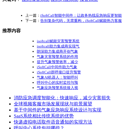
上一篇：
iSoftCall智能中间件：让政务热线应急响应更智能
下一篇：
告别复杂代码，无需重构，iSoftCall赋能热力客服
推荐内容
isoftcall赋能灾害预警系统
isoftcall助力集成商实现气
朗深助力集成商开创气象
气象灾害预警系统的作用
提升气象预警效率，减少
iSoftCall中间件助力气象
iSoftCall群呼接口提升预警
气象AI机器人：智能呼叫
呼叫中心的实时监控与预
气象应急预警系统接入视
消防应急调度智能化：快速响应，减少灾害损失
全球视频客服市场发展现状与前景展望
基于中间件的气象应急响应系统设计与实现
SaaS系统相比传统系统的优势
快递虚拟电话取件语音通知的实现方法
呼叫中心系统包括哪些？