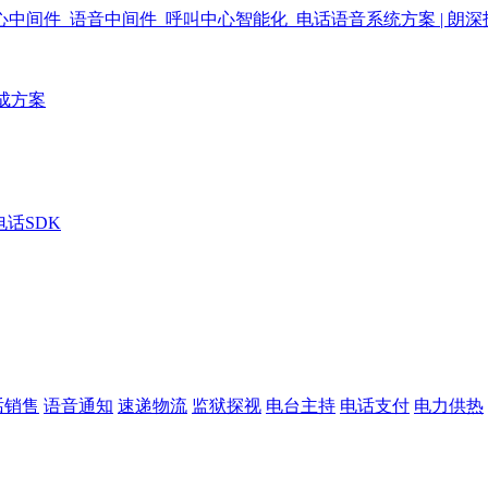
成方案
电话SDK
话销售
语音通知
速递物流
监狱探视
电台主持
电话支付
电力供热