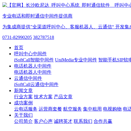
专业电话和即时通信中间件提供商
为集成商提供”全渠道呼叫中心、客服机器人、云通信“ 开发集
0731-82990205
382787518
首页
呼叫中心中间件
iSoftCall智能中间件
UniMedia专业中间件
智能手机SIP软
电话机器人中间件
电话机器人中间件
云通信中间件
iSoftCall云通信中间件
新闻文章
行业方案
技术方案
产品文章
成功案例
云电话服务
运营商套餐
航空服务
集中租用
电视购物
电
关于我们
公司简介
客户心声
诚聘英才
联系我们
合作共赢