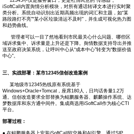
12345不仅是服务窗口，更是社情民意的“传感器”。
iSoftCall内置舆情分析模块，对所有通话转译文本进行实时聚
类分析。系统自动识别出近期高频出现的词汇和主题，如“某
路段路灯不亮”“某小区垃圾清运不及时”，并生成可视化热力图
和趋势曲线。
管理者可以一目了然地看到市民最关心什么问题、哪些区
域诉求集中、诉求量是上升还是下降。舆情数据支持导出并推
送至政府决策系统，让呼叫中心从“成本中心”转变为“数据价值
中心”。
三、
实战部署：某市12345信创改造案例
某地级市12345热线原有系统基于
Windows+Oracle+Tomcat，座席180人，日均话务量1.2万
通。信创改造要求全部替换为鲲鹏服务器、麒麟操作系统、达
梦数据库和东方通中间件。集成商选用iSoftCall作为核心CTI
平台。
部署过程：
● 在鲲鹏服务器上安装iSoftCall软交换和AI引擎，通过SIP