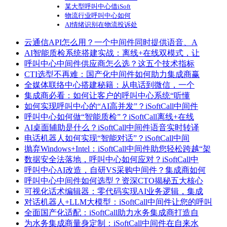
某大型呼叫中心借iSoft
物流行业呼叫中心如何
AI情绪识别在物流投诉处
云通信API怎么用？一个中间件同时提供语音、A
AI智能质检系统搭建实战：离线+在线双模式，让
呼叫中心中间件供应商怎么选？这五个技术指标
CTI选型不再难：国产化中间件如何助力集成商赢
全媒体联络中心搭建秘籍：从电话到微信，一个
集成商必看：如何让客户的呼叫中心系统“听懂
如何实现呼叫中心的“AI高并发”？iSoftCall中间件
呼叫中心如何做“智能质检”？iSoftCall离线+在线
AI桌面辅助是什么？iSoftCall中间件语音实时转译
电话机器人如何实现“智能对话”？iSoftCall中间
抛弃Windows+Intel：iSoftCall中间件助您轻松跨越“架
数据安全法落地，呼叫中心如何应对？iSoftCall中
呼叫中心AI改造，自研VS采购中间件？集成商如何
呼叫中心中间件如何选型？资深CTO揭秘五大核心
可视化话术编辑器：零代码实现AI业务逻辑，集成
对话机器人+LLM大模型：iSoftCall中间件让您的呼叫
全面国产化适配：iSoftCall助力水务集成商打造自
为水务集成商量身定制：iSoftCall中间件在自来水