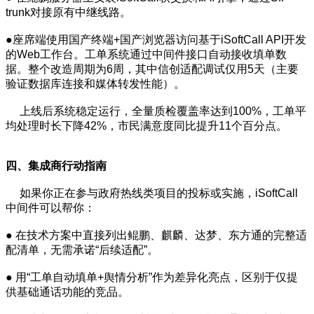
trunk对接原有中继线路。
●座席端使用国产终端+国产浏览器访问基于iSoftCall API开发
的Web工作台。工单系统通过中间件接口自动接收填单数
据。整个改造周期为6周，其中信创适配调试仅用5天（主要
验证数据库连接和媒体转发性能）。
上线后系统稳定运行，全量质检覆盖率达到100%，工单平
均处理时长下降42%，市民满意度同比提升11个百分点。
四、
集成商行动指南
如果你正在参与政府热线类项目的投标或实施，iSoftCall
中间件可以帮你：
● 在技术方案中直接列出鲲鹏、麒麟、达梦、东方通的完整适
配清单，无需承诺“后续适配”。
● 用“工单自动填单+舆情分析”作为差异化亮点，区别于仅提
供基础通话功能的竞品。