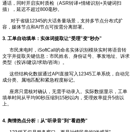
通话，同时开启实时质检（ASR转译+情绪识别+关键词扫
描），延迟不超过800毫秒。
对于省级12345的大话务量场景，支持多节点分布式扩
容，媒体节点和AI节点可按需分离部署。
3. 工单自动填单：实体词提取让“受理”变“秒办”
市民来电时，iSoftCall的命名实体识别模块实时将语音转
文字并提取关键信息：市民姓名、身份证号、事发地址、诉求
类型（投诉/建议/求助/咨询）。
这些结构化数据通过API直接写入12345工单系统，自动完
成分类、属地匹配和紧急程度标记。
座席只需核对确认，无需手动录入。实际数据显示，工单
填单时间从平均90秒压缩到15秒以内，受理效率提升5倍以
上。
4. 舆情热点分析：从“听录音”到“看趋势”