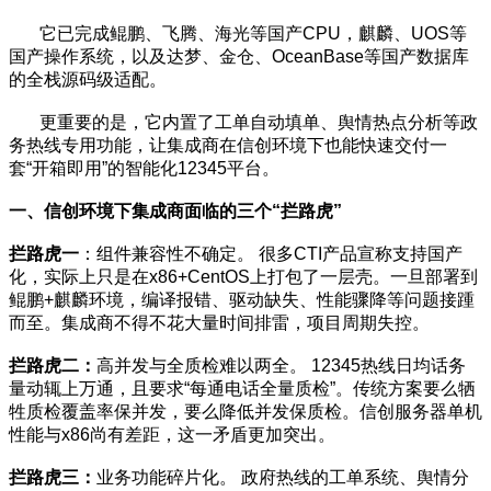
它已完成鲲鹏、飞腾、海光等国产CPU，麒麟、UOS等
国产操作系统，以及达梦、金仓、OceanBase等国产数据库
的全栈源码级适配。
更重要的是，它内置了工单自动填单、舆情热点分析等政
务热线专用功能，让集成商在信创环境下也能快速交付一
套“开箱即用”的智能化12345平台。
一、
信创环境下集成商面临的三个“拦路虎”
拦路虎一
：组件兼容性不确定。 很多CTI产品宣称支持国产
化，实际上只是在x86+CentOS上打包了一层壳。一旦部署到
鲲鹏+麒麟环境，编译报错、驱动缺失、性能骤降等问题接踵
而至。集成商不得不花大量时间排雷，项目周期失控。
拦路虎二：
高并发与全质检难以两全。 12345热线日均话务
量动辄上万通，且要求“每通电话全量质检”。传统方案要么牺
牲质检覆盖率保并发，要么降低并发保质检。信创服务器单机
性能与x86尚有差距，这一矛盾更加突出。
拦路虎三：
业务功能碎片化。 政府热线的工单系统、舆情分