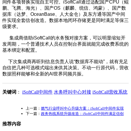
间件各项替换实现自主可控。iSoftCall通过适配国产CPU（鲲
鹏、飞腾、海光）、国产OS（麒麟、统信、鸿蒙）、国产数
据库（达梦、OceanBase、人大金仓）及东方通等国产中间
件实现全套信创改造。数据本地闭环存储更是同时满足等保三
级要求。
集成商借助iSoftCall的水务预对接方案，可以明显缩短开
发周期，一个普通技术人员在控制台界面就能完成收费系统的
基本绑定和配置。
下次集成商再听到信息负责人说“数据库不能动”，就有充足
自信把几种可选模式端出来供其决策。不动一行原代码，营收
数据照样能够和全新的AI世界同频共振。
关键词
：
iSoftCall中间件
水务呼叫中心对接
iSoftCall营收系统
上一篇：
燃气行业呼叫中心升级方案：iSoftCall中间件实现
下一篇：
政务热线系统升级改造：iSoftCall中间件满足信创
推荐内容