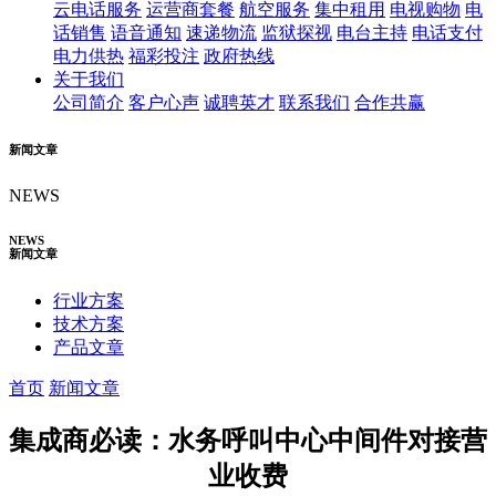
云电话服务
运营商套餐
航空服务
集中租用
电视购物
电
话销售
语音通知
速递物流
监狱探视
电台主持
电话支付
电力供热
福彩投注
政府热线
关于我们
公司简介
客户心声
诚聘英才
联系我们
合作共赢
新闻文章
NEWS
NEWS
新闻文章
行业方案
技术方案
产品文章
首页
新闻文章
集成商必读：水务呼叫中心中间件对接营
业收费