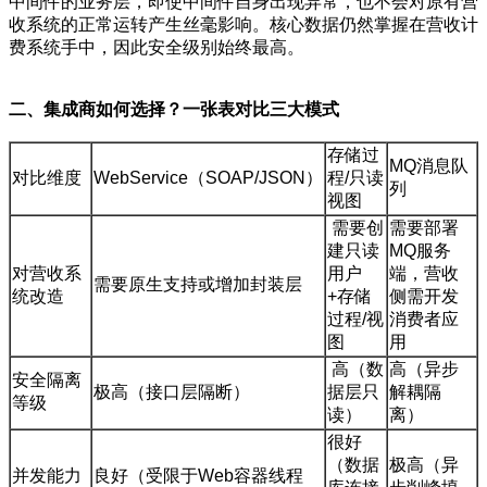
中间件的业务层，即使中间件自身出现异常，也不会对原有营
收系统的正常运转产生丝毫影响。核心数据仍然掌握在营收计
费系统手中，因此安全级别始终最高。
二
、集成商如何选择？一张表对比三大模式
存储过
MQ消息队
对比维度
WebService（SOAP/JSON）
程/只读
列
视图
需要创
需要部署
建只读
MQ服务
对营收系
用户
端，营收
需要原生支持或增加封装层
统改造
+存储
侧需开发
过程/视
消费者应
图
用
高（数
高（异步
安全隔离
极高（接口层隔断）
据层只
解耦隔
等级
读）
离）
很好
（数据
极高（异
并发能力
良好（受限于Web容器线程