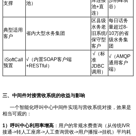
库连接
步削峰填
支撑
池）
池+直
谷）
连）
区县级
每日话务
水务老
量超过8-
典型适用
省内大型水务集团
旧系统/
10万的省
客户
保守型
级水务集
客户
团
√（标
√（AMQP
√（内置SOAP客户端
iSoftCall
准
通用客户
预置
+RESTful）
JDBC
端）
调用）
三
、中间件对接营收系统的收益与影响
一个智能化呼叫中心中间件实现与营收系统对接，效果是
相当可观的：
1）
呼叫中心利用率增高
：用户的常规水费查询（从传统IVR
接通->转人工座席->人工查询营收->用户播报->挂机）平均耗