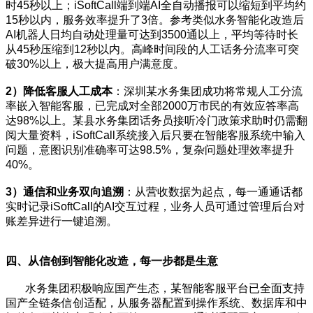
时45秒以上；iSoftCall端到端AI全自动播报可以缩短到平均约
15秒以内，服务效率提升了3倍。参考类似水务智能化改造后
AI机器人日均自动处理量可达到3500通以上，平均等待时长
从45秒压缩到12秒以内。高峰时间段的人工话务分流率可突
破30%以上，极大提高用户满意度。
2）
降低客服人工成本
：深圳某水务集团成功将常规人工分流
率嵌入智能客服，已完成对全部2000万市民的有效应答率高
达98%以上。某县水务集团话务员接听冷门政策求助时仍需翻
阅大量资料，iSoftCall系统接入后只要在智能客服系统中输入
问题，意图识别准确率可达98.5%，复杂问题处理效率提升
40%。
3）
通信和业务双向追溯
：从营收数据为起点，每一通通话都
实时记录iSoftCall的AI交互过程，业务人员可通过管理后台对
账差异进行一键追溯。
四
、从信创到智能化改造，每一步都是生意
水务集团积极响应国产生态，某智能客服平台已全面支持
国产全链条信创适配，从服务器配置到操作系统、数据库和中