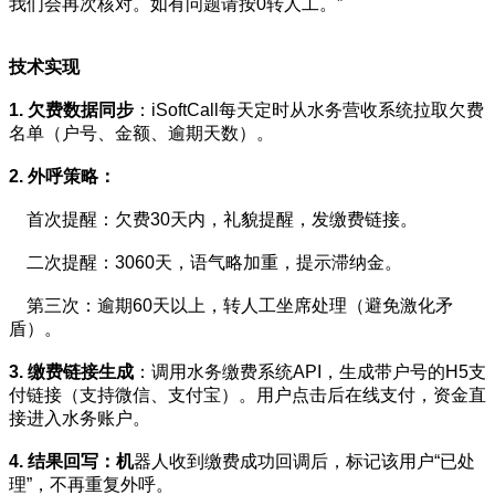
我们会再次核对。如有问题请按0转人工。”
技术实现
1. 欠费数据同步
：iSoftCall每天定时从水务营收系统拉取欠费
名单（户号、金额、逾期天数）。
2. 外呼策略：
首次提醒：欠费30天内，礼貌提醒，发缴费链接。
二次提醒：3060天，语气略加重，提示滞纳金。
第三次：逾期60天以上，转人工坐席处理（避免激化矛
盾）。
3. 缴费链接生成
：调用水务缴费系统API，生成带户号的H5支
付链接（支持微信、支付宝）。用户点击后在线支付，资金直
接进入水务账户。
4. 结果回写：机
器人收到缴费成功回调后，标记该用户“已处
理”，不再重复外呼。