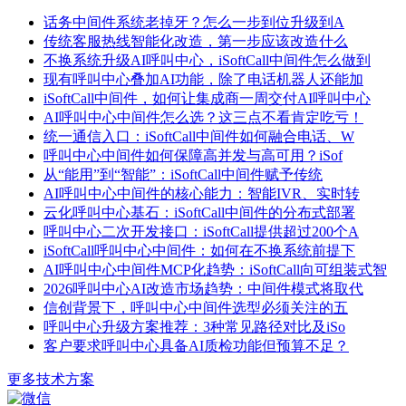
话务中间件系统老掉牙？怎么一步到位升级到A
传统客服热线智能化改造，第一步应该改造什么
不换系统升级AI呼叫中心，iSoftCall中间件怎么做到
现有呼叫中心叠加AI功能，除了电话机器人还能加
iSoftCall中间件，如何让集成商一周交付AI呼叫中心
AI呼叫中心中间件怎么选？这三点不看肯定吃亏！
统一通信入口：iSoftCall中间件如何融合电话、W
呼叫中心中间件如何保障高并发与高可用？iSof
从“能用”到“智能”：iSoftCall中间件赋予传统
AI呼叫中心中间件的核心能力：智能IVR、实时转
云化呼叫中心基石：iSoftCall中间件的分布式部署
呼叫中心二次开发接口：iSoftCall提供超过200个A
iSoftCall呼叫中心中间件：如何在不换系统前提下
AI呼叫中心中间件MCP化趋势：iSoftCall向可组装式智
2026呼叫中心AI改造市场趋势：中间件模式将取代
信创背景下，呼叫中心中间件选型必须关注的五
呼叫中心升级方案推荐：3种常见路径对比及iSo
客户要求呼叫中心具备AI质检功能但预算不足？
更多技术方案