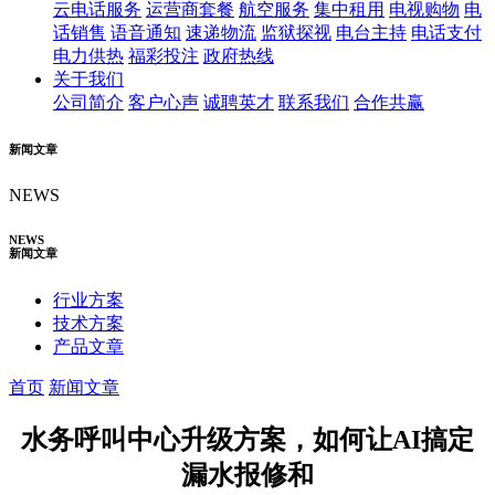
云电话服务
运营商套餐
航空服务
集中租用
电视购物
电
话销售
语音通知
速递物流
监狱探视
电台主持
电话支付
电力供热
福彩投注
政府热线
关于我们
公司简介
客户心声
诚聘英才
联系我们
合作共赢
新闻文章
NEWS
NEWS
新闻文章
行业方案
技术方案
产品文章
首页
新闻文章
水务呼叫中心升级方案，如何让AI搞定
漏水报修和