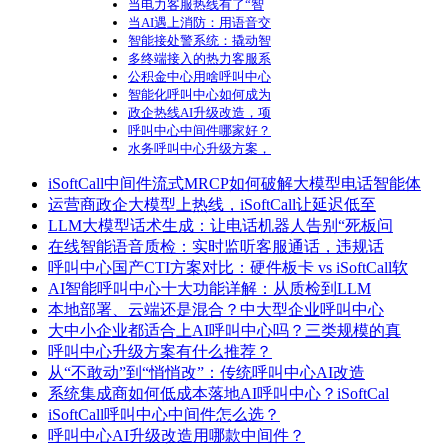
当电力客服热线有了“智
当AI遇上消防：用语音交
智能接处警系统：撬动智
多终端接入的热力客服系
公积金中心用啥呼叫中心
智能化呼叫中心如何成为
政企热线AI升级改造，项
呼叫中心中间件哪家好？
水务呼叫中心升级方案，
iSoftCall中间件流式MRCP如何破解大模型电话智能体
运营商政企大模型上热线，iSoftCall让延迟低至
LLM大模型话术生成：让电话机器人告别“死板问
在线智能语音质检：实时监听客服通话，违规话
呼叫中心国产CTI方案对比：硬件板卡 vs iSoftCall软
AI智能呼叫中心十大功能详解：从质检到LLM
本地部署、云端还是混合？中大型企业呼叫中心
大中小企业都适合上AI呼叫中心吗？三类规模的真
呼叫中心升级方案有什么推荐？
从“不敢动”到“悄悄改”：传统呼叫中心AI改造
系统集成商如何低成本落地AI呼叫中心？iSoftCal
iSoftCall呼叫中心中间件怎么选？
呼叫中心AI升级改造用哪款中间件？