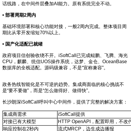
话线路，在中间件层叠加AI能力。原有系统完全不动。
•
部署周期2周内
基础环境部署和核心功能对接，一般2周内完成。整体项目周
期比从零开发缩短70%以上。
•
国产化适配已就绪
政府项目信创验收绕不开。iSoftCall已完成鲲鹏、飞腾、海光
CPU，麒麟、统信UOS操作系统，达梦、金仓、OceanBase
数据库的全栈适配。源码级兼容，不是“宣称兼容”。
政务热线智能化是不可逆的趋势。集成商面临的核心挑战不
是“要不要做”，而是“怎么做得好、做得快”。
长沙朗深iSoftCall呼叫中心中间件，提供了完整的解决方案：
集成商需求
iSoftCall提供
对接已有大模型
HTTP OpenAPI，配置即用，不改
响应控制在2秒内
流式MRCP，边生成边播报