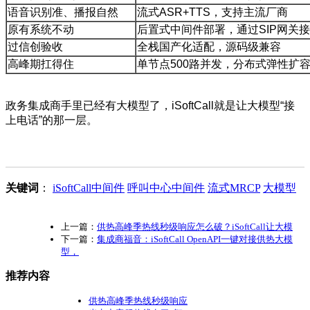
语音识别准、播报自然
流式ASR+TTS，支持主流厂商
原有系统不动
后置式中间件部署，通过SIP网关
过信创验收
全栈国产化适配，源码级兼容
高峰期扛得住
单节点500路并发，分布式弹性扩
政务集成商手里已经有大模型了，iSoftCall就是让大模型“接
上电话”的那一层。
关键词
：
iSoftCall中间件
呼叫中心中间件
流式MRCP
大模型
上一篇：
供热高峰季热线秒级响应怎么破？iSoftCall让大模
下一篇：
集成商福音：iSoftCall OpenAPI一键对接供热大模
型，
推荐内容
供热高峰季热线秒级响应