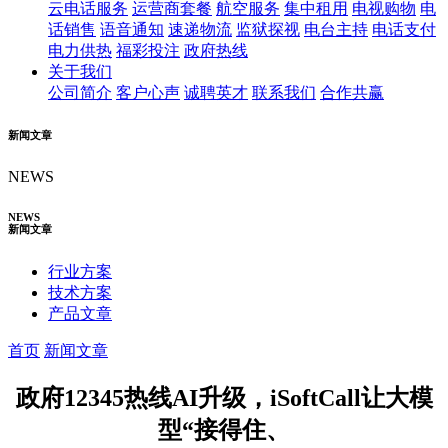
云电话服务
运营商套餐
航空服务
集中租用
电视购物
电
话销售
语音通知
速递物流
监狱探视
电台主持
电话支付
电力供热
福彩投注
政府热线
关于我们
公司简介
客户心声
诚聘英才
联系我们
合作共赢
新闻文章
NEWS
NEWS
新闻文章
行业方案
技术方案
产品文章
首页
新闻文章
政府12345热线AI升级，iSoftCall让大模
型“接得住、