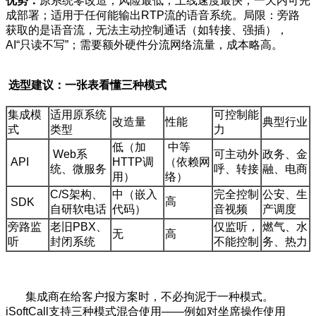
优势：
原系统零改造，风险最低；上线速度最快，一天内可完
成部署；适用于任何能输出RTP流的语音系统。局限：旁路
获取的是语音流，无法主动控制通话（如转接、强插），
AI“只读不写”；需要额外硬件分流网络流量，成本略高。
选型建议：一张表看懂三种模式
集成模
适用原系统
可控制能
改造量
性能
典型行业
式
类型
力
低（加
中等
Web系
可主动外
政务、金
API
HTTP调
（依赖网
统、微服务
呼、转接
融、电商
用）
络）
C/S架构、
中（嵌入
完全控制
公安、生
高
SDK
自研软电话
代码）
音视频
产调度
旁路监
老旧PBX、
仅监听，
燃气、水
无
高
听
封闭系统
不能控制
务、热力
集成商在给客户报方案时，不必拘泥于一种模式。
iSoftCall支持三种模式混合使用——例如对坐席操作使用