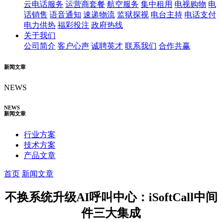
云电话服务
运营商套餐
航空服务
集中租用
电视购物
电
话销售
语音通知
速递物流
监狱探视
电台主持
电话支付
电力供热
福彩投注
政府热线
关于我们
公司简介
客户心声
诚聘英才
联系我们
合作共赢
新闻文章
NEWS
NEWS
新闻文章
行业方案
技术方案
产品文章
首页
新闻文章
不换系统升级AI呼叫中心：iSoftCall中间
件三大集成