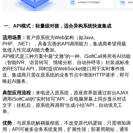
一、API模式：轻量级对接，适合异构系统快速集成
适用场景：
客户原系统为Web架构（如Java、
PHP、.NET），具备完善的API调用能力，集成商希望用最
低侵入性完成AI能力叠加。
API模式是三种方案中最“文雅”的一种。iSoftCall将所有AI功能
（智能IVR、语音转写、情绪分析、自动外呼等）封装成标准
的RESTful API，同时提供WebSocket接口用于实时事件推
送。集成商只需在原系统的业务节点中增加HTTP请求，即可
唤起AI服务。
典型应用流程：
来电进入原系统，原座席界面通过前台AJAX
调用iSoftCall的“实时转写”API，在电脑屏幕上同步显示对话
文字；挂机后，原系统再调用“生成小结”API，自动填充工
单。
优势
：与原系统解耦最彻底，不改变原代码逻辑，只需增加调
用；API可被多业务系统复用，扩展性强；部署周期短，通常