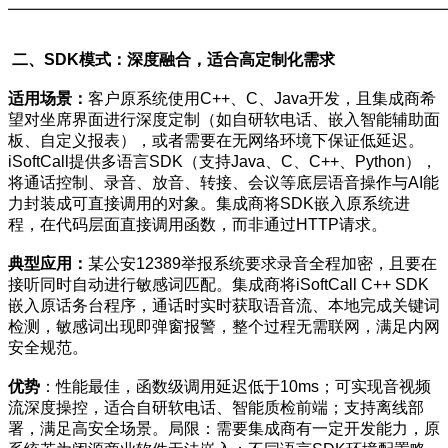
二、SDK模式：深度融合，适合高定制化需求
适用场景：
客户原系统使用C++、C、Java开发，且集成商希
望对坐席界面进行深度定制（如自研软电话、嵌入智能辅助面
板、自定义报表），或者需要在无网络环境下保证低延迟。
iSoftCall提供多语言SDK（支持Java、C、C++、Python），
将通话控制、录音、放音、转接、会议等底层语音操作与AI能
力封装成可直接调用的对象。集成商将SDK嵌入原系统进
程，在代码层面直接调用函数，而非通过HTTP请求。
典型应用：
某公安12389举报系统要求录音全程加密，且要在
接听同时自动进行敏感词匹配。集成商将iSoftCall C++ SDK
嵌入原话务台程序，通话时实时获取语音流、本地完成关键词
检测，敏感词出现即弹窗报警，整个过程无需联网，满足内网
安全规范。
优势
：性能最佳，函数级调用延迟低于10ms；可实现音视频
流深度操控，适合自研软电话、智能质检前端；支持离线部
署，满足高安全场景。局限：需要集成商有一定开发能力，原