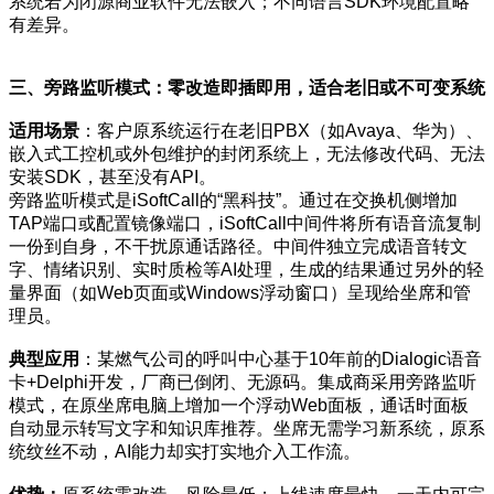
系统若为闭源商业软件无法嵌入；不同语言SDK环境配置略
有差异。
三、旁路监听模式：零改造即插即用，适合老旧或不可变系统
适用场景
：客户原系统运行在老旧PBX（如Avaya、华为）、
嵌入式工控机或外包维护的封闭系统上，无法修改代码、无法
安装SDK，甚至没有API。
旁路监听模式是iSoftCall的“黑科技”。通过在交换机侧增加
TAP端口或配置镜像端口，iSoftCall中间件将所有语音流复制
一份到自身，不干扰原通话路径。中间件独立完成语音转文
字、情绪识别、实时质检等AI处理，生成的结果通过另外的轻
量界面（如Web页面或Windows浮动窗口）呈现给坐席和管
理员。
典型应用
：某燃气公司的呼叫中心基于10年前的Dialogic语音
卡+Delphi开发，厂商已倒闭、无源码。集成商采用旁路监听
模式，在原坐席电脑上增加一个浮动Web面板，通话时面板
自动显示转写文字和知识库推荐。坐席无需学习新系统，原系
统纹丝不动，AI能力却实打实地介入工作流。