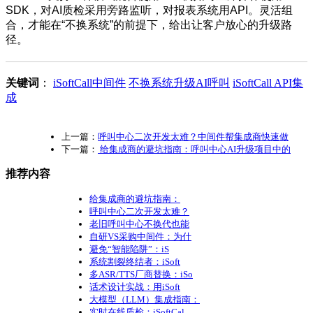
SDK，对AI质检采用旁路监听，对报表系统用API。灵活组
合，才能在“不换系统”的前提下，给出让客户放心的升级路
径。
关键词
：
iSoftCall中间件
不换系统升级AI呼叫
iSoftCall API集
成
上一篇：
呼叫中心二次开发太难？中间件帮集成商快速做
下一篇：
给集成商的避坑指南：呼叫中心AI升级项目中的
推荐内容
给集成商的避坑指南：
呼叫中心二次开发太难？
老旧呼叫中心不换代也能
自研VS采购中间件：为什
避免“智能陷阱”：iS
系统割裂终结者：iSoft
多ASR/TTS厂商替换：iSo
话术设计实战：用iSoft
大模型（LLM）集成指南：
实时在线质检：iSoftCal