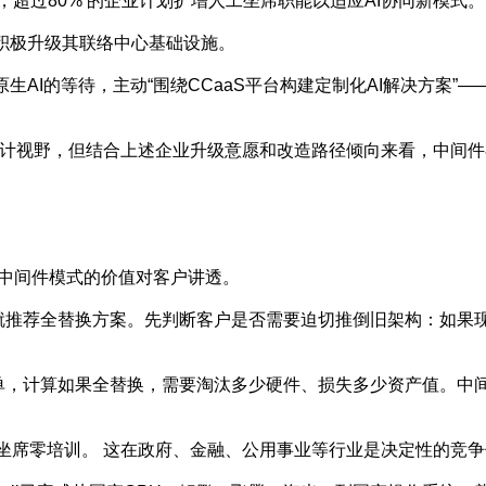
力，超过80% 的企业计划扩增人工坐席职能以适应AI协同新模式。
25年间积极升级其联络中心基础设施。
生AI的等待，主动“围绕CCaaS平台构建定制化AI解决方案
计视野，但结合上述企业升级意愿和改造路径倾向来看，中间件
将中间件模式的价值对客户讲透。
就推荐全替换方案。先判断客户是否需要迫切推倒旧架构：如果现有
单，计算如果全替换，需要淘汰多少硬件、损失多少资产值。中间
、坐席零培训。 这在政府、金融、公用事业等行业是决定性的竞