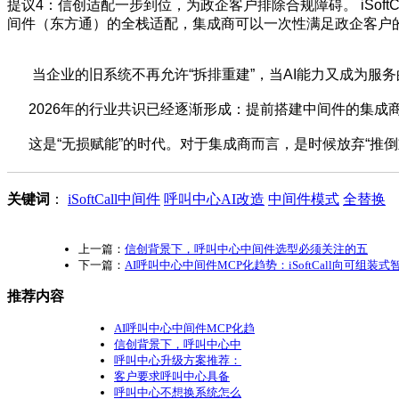
提议4：信创适配一步到位，为政企客户排除合规障碍。 iSof
间件（东方通）的全栈适配，集成商可以一次性满足政企客户
当企业的旧系统不再允许“拆排重建”，当AI能力又成为服务
2026年的行业共识已经逐渐形成：提前搭建中间件的集成商
这是“无损赋能”的时代。对于集成商而言，是时候放弃“推倒
关键词
：
iSoftCall中间件
呼叫中心AI改造
中间件模式
全替换
上一篇：
信创背景下，呼叫中心中间件选型必须关注的五
下一篇：
AI呼叫中心中间件MCP化趋势：iSoftCall向可组装式
推荐内容
AI呼叫中心中间件MCP化趋
信创背景下，呼叫中心中
呼叫中心升级方案推荐：
客户要求呼叫中心具备
呼叫中心不想换系统怎么