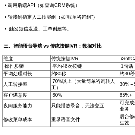
•
调用后端API（如查询CRM系统）
•
转接到指定人工技能组（如“账单咨询组”）
•
触发短信发送、工单创建等。
三、智能语音导航 vs 传统按键IVR：数据对比
维度
传统按键IVR
iSof
操作步骤
平均46次按键
1句话
平均处理时长
约80秒
约30秒
70%以上（大量简单咨询转人
人工转接率
30%－
工）
客户满意度
60%
85%+
可完成
夜间服务能力
只能播放录音，无法交互
业务
后台修
修改菜单成本
重录语音文件
生效