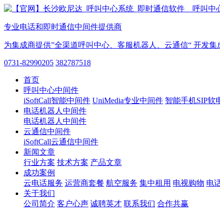
专业电话和即时通信中间件提供商
为集成商提供”全渠道呼叫中心、客服机器人、云通信“ 开发集
0731-82990205
382787518
首页
呼叫中心中间件
iSoftCall智能中间件
UniMedia专业中间件
智能手机SIP软
电话机器人中间件
电话机器人中间件
云通信中间件
iSoftCall云通信中间件
新闻文章
行业方案
技术方案
产品文章
成功案例
云电话服务
运营商套餐
航空服务
集中租用
电视购物
电
关于我们
公司简介
客户心声
诚聘英才
联系我们
合作共赢