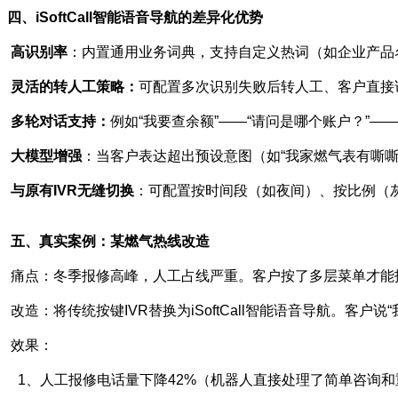
四
、iSoftCall智能语音导航的差异化优势
高识别率
：内置通用业务词典，支持自定义热词（如企业产品
灵活的转人工策略：
可配置多次识别失败后转人工、客户直接说
多轮对话支持：
例如“我要查余额”——“请问是哪个账户？”——
大模型增强
：当客户表达超出预设意图（如“我家燃气表有嘶嘶
与原有IVR无缝切换
：可配置按时间段（如夜间）、按比例（
五
、真实案例：某燃气热线改造
痛点：冬季报修高峰，人工占线严重。客户按了多层菜单才能
改造：将传统按键IVR替换为iSoftCall智能语音导航。客
效果：
1、人工报修电话量下降42%（机器人直接处理了简单咨询