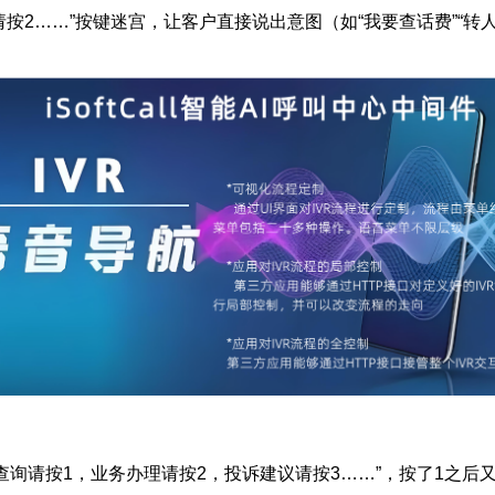
2……”按键迷宫，让客户直接说出意图（如“我要查话费”“转人
请按1，业务办理请按2，投诉建议请按3……”，按了1之后又