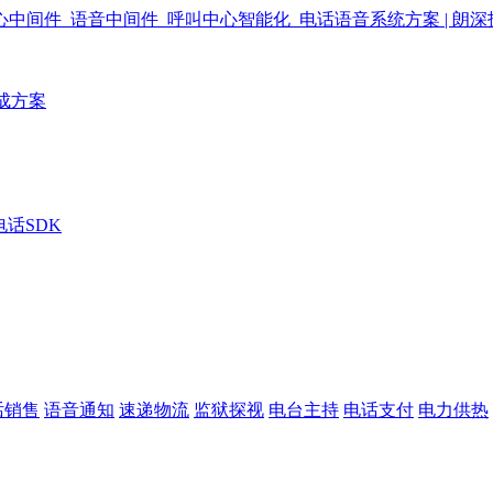
成方案
电话SDK
话销售
语音通知
速递物流
监狱探视
电台主持
电话支付
电力供热