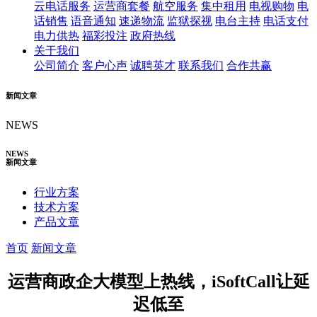
云电话服务
运营商套餐
航空服务
集中租用
电视购物
电
话销售
语音通知
速递物流
监狱探视
电台主持
电话支付
电力供热
福彩投注
政府热线
关于我们
公司简介
客户心声
诚聘英才
联系我们
合作共赢
新闻文章
NEWS
NEWS
新闻文章
行业方案
技术方案
产品文章
首页
新闻文章
运营商政企大模型上热线，iSoftCall让延
迟低至