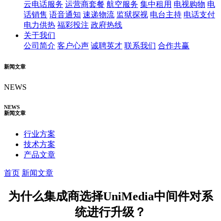
云电话服务
运营商套餐
航空服务
集中租用
电视购物
电
话销售
语音通知
速递物流
监狱探视
电台主持
电话支付
电力供热
福彩投注
政府热线
关于我们
公司简介
客户心声
诚聘英才
联系我们
合作共赢
新闻文章
NEWS
NEWS
新闻文章
行业方案
技术方案
产品文章
首页
新闻文章
为什么集成商选择UniMedia中间件对系
统进行升级？