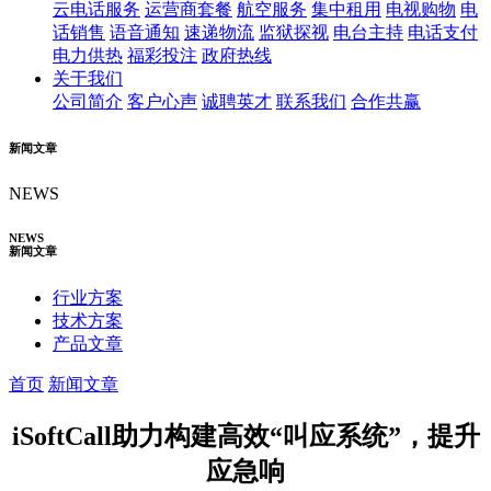
云电话服务
运营商套餐
航空服务
集中租用
电视购物
电
话销售
语音通知
速递物流
监狱探视
电台主持
电话支付
电力供热
福彩投注
政府热线
关于我们
公司简介
客户心声
诚聘英才
联系我们
合作共赢
新闻文章
NEWS
NEWS
新闻文章
行业方案
技术方案
产品文章
首页
新闻文章
iSoftCall助力构建高效“叫应系统”，提升
应急响