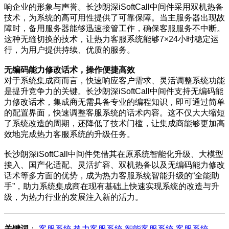
响企业的形象与声誉。长沙朗深iSoftCall中间件采用双机热备
技术，为系统的高可用性提供了可靠保障。当主服务器出现故
障时，备用服务器能够迅速接管工作，确保客服服务不中断。
这种无缝切换的技术，让热力客服系统能够7×24小时稳定运
行，为用户提供持续、优质的服务。
无编码能力修改话术，操作便捷高效
对于系统集成商而言，快速响应客户需求、灵活调整系统功能
是提升竞争力的关键。长沙朗深iSoftCall中间件支持无编码能
力修改话术，集成商无需具备专业的编程知识，即可通过简单
的配置界面，快速调整客服系统的话术内容。这不仅大大缩短
了系统改造的周期，还降低了技术门槛，让集成商能够更加高
效地完成热力客服系统的升级任务。
长沙朗深iSoftCall中间件凭借其在原系统智能化升级、大模型
接入、国产化适配、灵活扩容、双机热备以及无编码能力修改
话术等多方面的优势，成为热力客服系统智能升级的“全能助
手”，助力系统集成商在现有基础上快速实现系统的改造与升
级，为热力行业的发展注入新的活力。
关键词
：
客服系统
热力客服系统
智能客服系统
客服系统