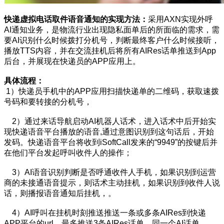
快递虚拟电话取件语音通知的实现方法：
采用AXN实现外呼
AI通知业务，是物流行业出现隐私面单后的所面临的需求，需
要AI识别什么时候拨打分机号，判断最终客户什么时候接听，
播放TTS内容，并在交流挂机后将所有AIRes话单推送到App
后台，并展现在快递员的APP应用上。
具体流程：
1）快递员手机中的APP应用扫描快递单的二维码，获取速拨
号码和要转接的分机号，
2）通过来话导航启动AI机器人话术，进入话术中后开始实
现快递语音平台播放的语音,通过意图识别到这句话后，开始
发码。快递语音平台将收到iSoftCall发来的“9949”的按键后并
在他们平台发起呼叫收件人的操作；
3）AI语音识别判断是否呼通收件人手机，如果识别到运营
商的未接通语音提示，则话术主动挂机，如果识别到收件人说
话，则播报语音通知后挂机，。
4）AI呼叫在挂机时刻推送推送一条或多条AIRes到快递
APP平台的url，最多推送3条AIRes话单，同一个AI话单，，