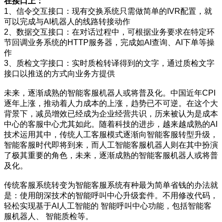
在接口上：
1、信令交互接口：现有交换系统只需做简单的IVR配置，就
可以完成与AI机器人的线路转接动作
2、数据交互接口：在对话过程中，可根据业务要求在特定环
节回调业务系统的HTTP服务器，完成如AI查询、AI下单等操
作
3、质检文字接口：实时质检转译得到的文字，通过质检文字
接口以推送的方式向业务方提供
未来，逐渐成熟的智能客服机器人或将普及化。中国近年CPI
逐年上涨，推动着人力成本的上涨，趋势已不可逆。在这个大
背景下，减员增效已经成为企业经营共识，历来被认为是成本
中心的客服中心尤其如此。随着科技的进步，越来越成熟的AI
技术运用其中，传统人工客服模式逐渐向智能客服转型升级，
智能客服时代即将到来，而人工智能客服机器人则在其中扮演
了极其重要的角色，未来，逐渐成熟的智能客服机器人或将普
及化。
传统客服系统转变为智能客服系统有种最为简单省钱的办法就
是：使用朗深技术的智能呼叫中心升级套件。不用修改代码，
轻松实现基于AI人工智能的 智能呼叫中心功能，包括智能客
服机器人、 智能质检等。