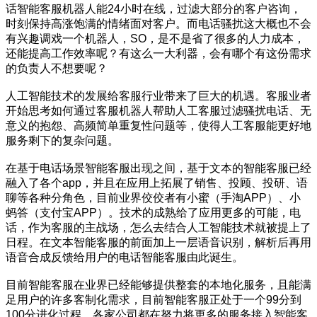
话智能客服机器人能24小时在线，过滤大部分的客户咨询，
时刻保持高涨饱满的情绪面对客户。而电话骚扰这大概也不会
有兴趣调戏一个机器人，SO，是不是省了很多的人力成本，
还能提高工作效率呢？有这么一大利器，会有哪个有这份需求
的负责人不想要呢？
人工智能技术的发展给客服行业带来了巨大的机遇。客服业者
开始思考如何通过客服机器人帮助人工客服过滤骚扰电话、无
意义的抱怨、高频简单重复性问题等，使得人工客服能更好地
服务剩下的复杂问题。
在基于电话场景智能客服出现之间，基于文本的智能客服已经
融入了各个app，并且在应用上拓展了销售、投顾、投研、语
聊等各种分角色，目前业界佼佼者有小蜜（手淘APP）、小
蚂答（支付宝APP）。技术的成熟给了应用更多的可能，电
话，作为客服的主战场，怎么去结合人工智能技术就被提上了
日程。在文本智能客服的前面加上一层语音识别，解析后再用
语音合成反馈给用户的电话智能客服由此诞生。
目前智能客服在业界已经能够提供整套的本地化服务，且能满
足用户的许多客制化需求，目前智能客服正处于一个99分到
100分进化过程，各家公司都在努力将更多的服务接入智能客