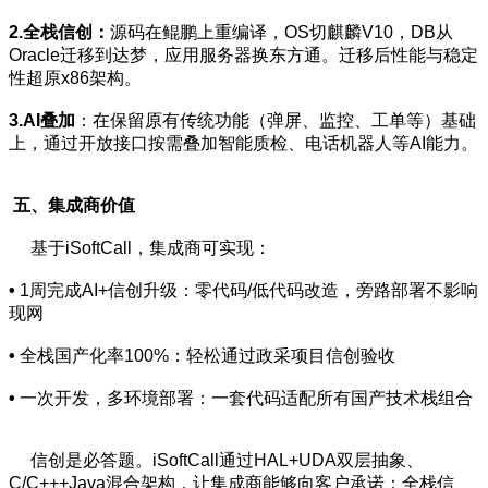
2.全栈信创：
源码在鲲鹏上重编译，OS切麒麟V10，DB从
Oracle迁移到达梦，应用服务器换东方通。迁移后性能与稳定
性超原x86架构。
3.AI叠加
：在保留原有传统功能（弹屏、监控、工单等）基础
上，通过开放接口按需叠加智能质检、电话机器人等AI能力。
五、集成商价值
基于iSoftCall，集成商可实现：
•
1周完成AI+信创升级：零代码/低代码改造，旁路部署不影响
现网
•
全栈国产化率100%：轻松通过政采项目信创验收
•
一次开发，多环境部署：一套代码适配所有国产技术栈组合
信创是必答题。iSoftCall通过HAL+UDA双层抽象、
C/C+++Java混合架构，让集成商能够向客户承诺：全栈信