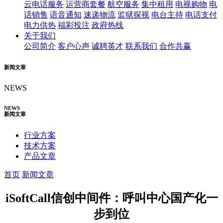
云电话服务
运营商套餐
航空服务
集中租用
电视购物
电
话销售
语音通知
速递物流
监狱探视
电台主持
电话支付
电力供热
福彩投注
政府热线
关于我们
公司简介
客户心声
诚聘英才
联系我们
合作共赢
新闻文章
NEWS
NEWS
新闻文章
行业方案
技术方案
产品文章
首页
新闻文章
iSoftCall信创中间件：呼叫中心国产化一
步到位