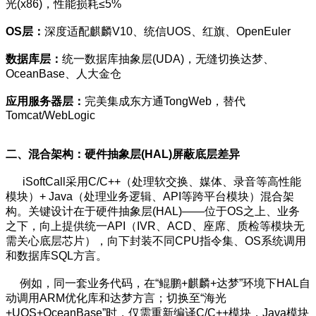
光(x86)，性能损耗≤5%
OS层：
深度适配麒麟V10、统信UOS、红旗、OpenEuler
数据库层：
统一数据库抽象层(UDA)，无缝切换达梦、
OceanBase、人大金仓
应用服务器层：
完美集成东方通TongWeb，替代
Tomcat/WebLogic
二、混合架构：硬件抽象层(HAL)屏蔽底层差异
iSoftCall采用C/C++（处理软交换、媒体、录音等高性能
模块）+ Java（处理业务逻辑、API等跨平台模块）混合架
构。关键设计在于硬件抽象层(HAL)——位于OS之上、业务
之下，向上提供统一API（IVR、ACD、座席、质检等模块无
需关心底层芯片），向下封装不同CPU指令集、OS系统调用
和数据库SQL方言。
例如，同一套业务代码，在“鲲鹏+麒麟+达梦”环境下HAL自
动调用ARM优化库和达梦方言；切换至“海光
+UOS+OceanBase”时，仅需重新编译C/C++模块，Java模块