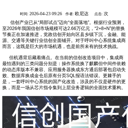
2026-04-23 09:26
欧尼达
次
时间:
作者:
点击:
信创产业已从“局部试点”迈向“全面落地”。根据行业预测，
至2026年我国信创市场规模可达2.66万亿元，“2+8+N”的替换
节奏正在加速推进，党政信创开始向区县乡镇下沉，金融、能
源、交通等关键行业信创全面铺开。对于呼叫中心系统集成商
而言，这既是巨大的市场机遇，也是前所未有的技术挑战。
但机遇背后藏着痛点。在当前的信创改造项目中，集成商
最怕遇到的三类问题分别是：操作系统换了麒麟但中间件依赖
的动态库版本不兼容、应用服务器换成东方通后部署包启动失
败、数据库换成金仓后原有分页SQL报语法错误。更棘手的
是，一套呼叫中心系统的国产化改造，涉及的不仅是硬件的更
换，而是一场从芯片指令集到上层业务逻辑的全面技术重构。