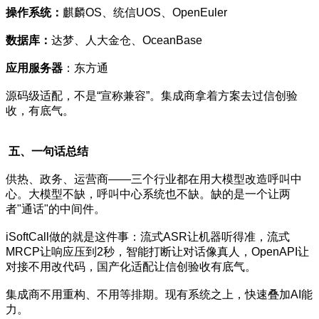
操作系统：
麒麟OS、统信UOS、OpenEuler
数据库：
达梦、人大金仓、OceanBase
应用服务器
：东方通
源码级适配，不是“宣称兼容”。集成商拿着方案去过信创验
收，有底气。
五、一句话总结
供热、政务、运营商——三个行业都在用大模型改造呼叫中
心。大模型不缺，呼叫中心系统也不缺。缺的是一个让两
者"通话"的中间件。
iSoftCall做的就是这件事：流式ASR让机器听得准，流式
MRCP让响应压到2秒，智能打断让对话像真人，OpenAPI让
对接不用改代码，国产化适配让信创验收有底气。
集成商不用重构、不用等排期。现有系统之上，快速叠加AI能
力。