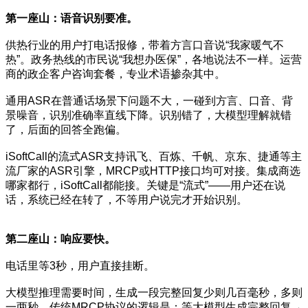
第一
座山
：语音识别要准。
供热行业的用户打电话报修，带着方言口音说“我家暖气不
热”。政务热线的市民说“我想办医保”，各地说法不一样。运营
商的政企客户咨询套餐，专业术语掺杂其中。
通用ASR在普通话场景下问题不大，一碰到方言、口音、背
景噪音，识别准确率直线下降。识别错了，大模型理解就错
了，后面的回答全跑偏。
iSoftCall的流式ASR支持讯飞、百炼、千帆、京东、捷通等主
流厂家的ASR引擎，MRCP或HTTP接口均可对接。集成商选
哪家都行，iSoftCall都能接。关键是“流式”——用户还在说
话，系统已经在转了，不等用户说完才开始识别。
第二
座山
：响应要快。
电话里等3秒，用户直接挂断。
大模型推理需要时间，生成一段完整回复少则几百毫秒，多则
一两秒。传统MRCP协议的逻辑是：等大模型生成完整回复→