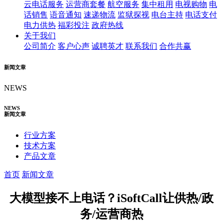
云电话服务
运营商套餐
航空服务
集中租用
电视购物
电
话销售
语音通知
速递物流
监狱探视
电台主持
电话支付
电力供热
福彩投注
政府热线
关于我们
公司简介
客户心声
诚聘英才
联系我们
合作共赢
新闻文章
NEWS
NEWS
新闻文章
行业方案
技术方案
产品文章
首页
新闻文章
大模型接不上电话？iSoftCall让供热/政
务/运营商热