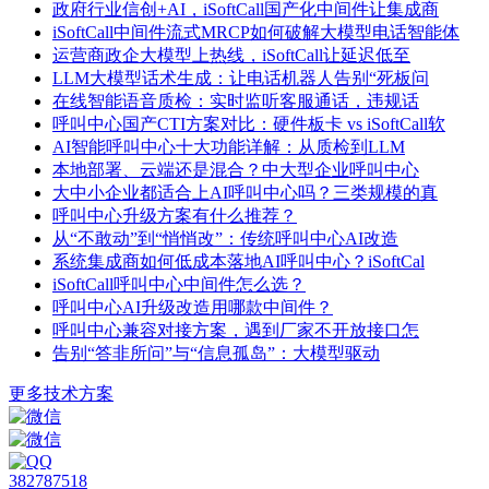
政府行业信创+AI，iSoftCall国产化中间件让集成商
iSoftCall中间件流式MRCP如何破解大模型电话智能体
运营商政企大模型上热线，iSoftCall让延迟低至
LLM大模型话术生成：让电话机器人告别“死板问
在线智能语音质检：实时监听客服通话，违规话
呼叫中心国产CTI方案对比：硬件板卡 vs iSoftCall软
AI智能呼叫中心十大功能详解：从质检到LLM
本地部署、云端还是混合？中大型企业呼叫中心
大中小企业都适合上AI呼叫中心吗？三类规模的真
呼叫中心升级方案有什么推荐？
从“不敢动”到“悄悄改”：传统呼叫中心AI改造
系统集成商如何低成本落地AI呼叫中心？iSoftCal
iSoftCall呼叫中心中间件怎么选？
呼叫中心AI升级改造用哪款中间件？
呼叫中心兼容对接方案，遇到厂家不开放接口怎
告别“答非所问”与“信息孤岛”：大模型驱动
更多技术方案
382787518