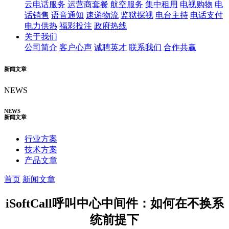
云电话服务
运营商套餐
航空服务
集中租用
电视购物
电
话销售
语音通知
速递物流
监狱探视
电台主持
电话支付
电力供热
福彩投注
政府热线
关于我们
公司简介
客户心声
诚聘英才
联系我们
合作共赢
新闻文章
NEWS
NEWS
新闻文章
行业方案
技术方案
产品文章
首页
新闻文章
iSoftCall呼叫中心中间件：如何在不换系
统前提下