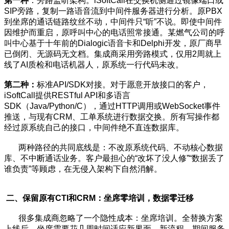
第一种
：旁路监听架构。iSoftCall在交换机侧通过镜像端口或
SIP旁路，复制一路语音流到中间件服务器进行分析。原PBX
到坐席的通话链路纹丝不动，中间件只“听”不说。即使中间件
因维护而重启，原呼叫中心的电话照常接通。某燃气公司的呼
叫中心基于十年前的Dialogic语音卡和Delphi开发，原厂商早
已倒闭、无源码无文档。集成商采用旁路模式，仅用2周就上
线了AI质检和电话机器人，原系统一行代码未改。
第二种：
标准API/SDK对接。对于愿意开放接口的客户，
iSoftCall提供RESTful API和多语言
SDK（Java/Python/C），通过HTTP调用或WebSocket事件
推送，与现有CRM、工单系统进行数据交换。所有写操作都
经过原系统自己的接口，中间件绝不直连数据库。
两种路径的共同底线是：不改原系统代码、不动核心数据
库、不中断通话业务。客户最担心的“改坏了没人修”“数据丢了
谁负责”等顾虑，在无侵入架构下自然消解。
二、保留原有CTI和CRM：坐席零培训，数据零迁移
很多集成商忽略了一个隐性成本：坐席培训。全替换方案
上线后，坐席需要花几周时间适应新界面、新流程，期间服务