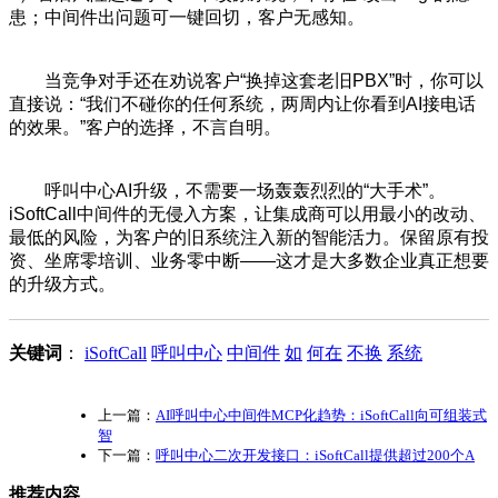
患；中间件出问题可一键回切，客户无感知。
当竞争对手还在劝说客户“换掉这套老旧PBX”时，你可以
直接说：“我们不碰你的任何系统，两周内让你看到AI接电话
的效果。”客户的选择，不言自明。
呼叫中心AI升级，不需要一场轰轰烈烈的“大手术”。
iSoftCall中间件的无侵入方案，让集成商可以用最小的改动、
最低的风险，为客户的旧系统注入新的智能活力。保留原有投
资、坐席零培训、业务零中断——这才是大多数企业真正想要
的升级方式。
关键词
：
iSoftCall
呼叫中心
中间件
如
何在
不换
系统
上一篇：
AI呼叫中心中间件MCP化趋势：iSoftCall向可组装式
智
下一篇：
呼叫中心二次开发接口：iSoftCall提供超过200个A
推荐内容