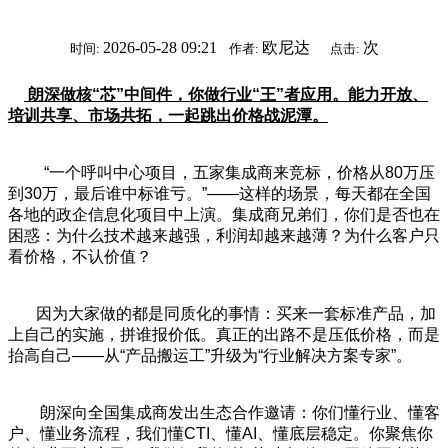
2026-05-28 09:21
欧尼达
次
时间:
作者:
点击:
朗深做核“芯”中间件，你做行业“王”者应用。能力开放、
培训共享、市场共拓，一起跳出价格战泥潭。
“一个呼叫中心项目，五家集成商来竞标，价格从80万压
到30万，最后谁中标谁亏。”——这样的场景，每天都在全国
各地的政企信息化项目中上演。集成商兄弟们，你们是否也在
困惑：为什么技术越来越强，利润却越来越薄？为什么客户只
看价格，不认价值？
因为大家做的都是同质化的事情：买来一套标准产品，加
上自己的实施，拼谁报价低。真正的出路不是压低价格，而是
抬高自己——从“产品搬运工”升级为“行业解决方案专家”。
朗深向全国集成商发出生态合作邀请：你们懂行业、懂客
户、懂业务流程，我们懂CTI、懂AI、懂底层稳定。你聚焦你