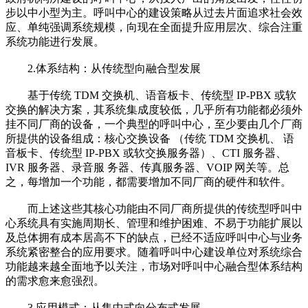
步以中小型为主。呼叫中心的建设策略从过去片面追求社会效
应、单纯强调系统规模，向现在全面提升应用层次、综合注重
系统功能进行发展。
2.体系结构：从传统型向融合型发展
基于传统 TDM 交换机、语音板卡、传统型 IP-PBX 或软
交换的解决方案，其系统集成度较低，几乎所有功能都必须外
挂不同厂商的设备，一个典型的呼叫中心，至少要由几个厂商
所提供的设备组成：核心交换设备 （传统 TDM 交换机、 语
音板卡、传统型 IP-PBX 或软交换服务器）、CTI 服务器、
IVR 服务器、录音服 务器、传真服务器、VOIP 网关等。总
之，每增加一个功能，都需要增加不同厂商的硬件和软件。
而上述这些其核心功能由不同厂商所提供的传统型呼叫中
心系统具有实施周期长、管理和维护困难、不易于功能扩展以
及总体拥有成本居高不下的缺点，已经不适应呼叫中心与业务
系统紧密整合的应用要求。随着呼叫中心建设单位对系统综合
功能越来越全面地予以关注，市场对呼叫中心融合型体系结构
的需求愈来愈强烈。
3.应用模式：从集中式向分布式发展