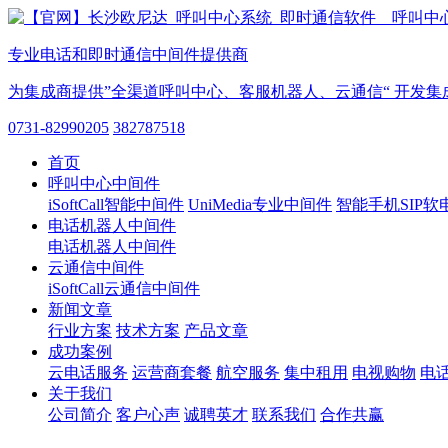
专业电话和即时通信中间件提供商
为集成商提供”全渠道呼叫中心、客服机器人、云通信“ 开发集
0731-82990205
382787518
首页
呼叫中心中间件
iSoftCall智能中间件
UniMedia专业中间件
智能手机SIP软
电话机器人中间件
电话机器人中间件
云通信中间件
iSoftCall云通信中间件
新闻文章
行业方案
技术方案
产品文章
成功案例
云电话服务
运营商套餐
航空服务
集中租用
电视购物
电
关于我们
公司简介
客户心声
诚聘英才
联系我们
合作共赢