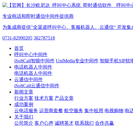
专业电话和即时通信中间件提供商
为集成商提供”全渠道呼叫中心、客服机器人、云通信“ 开发集
0731-82990205
382787518
首页
呼叫中心中间件
iSoftCall智能中间件
UniMedia专业中间件
智能手机SIP软
电话机器人中间件
电话机器人中间件
云通信中间件
iSoftCall云通信中间件
新闻文章
行业方案
技术方案
产品文章
成功案例
云电话服务
运营商套餐
航空服务
集中租用
电视购物
电
关于我们
公司简介
客户心声
诚聘英才
联系我们
合作共赢