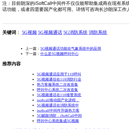
注：目前朗深的iSoftCall中间件不仅仅能帮助集成商在
话功能，或者四需要国产化都可用。详情可咨询长沙朗深工作
关键词
：
5G视频
5G视频通话
5G消防系统
消防系统
上一篇：
5G视频通话功能在气象系统中的应用
下一篇：
什么是5G视频呼叫中心
推荐内容
5G视频通话应用于110呼叫
5G视频通信在119消防行业
热力客服系统二次改造集
呼叫中心系统二次改造集
5G视频通话在110接警系统
isoftcall推动国产化进程，
5G视频通话在消防系统中
isoftcall中间件升级热力客
5G赋能消防，iSoftCall中间
呼叫中心系统集成5G视频