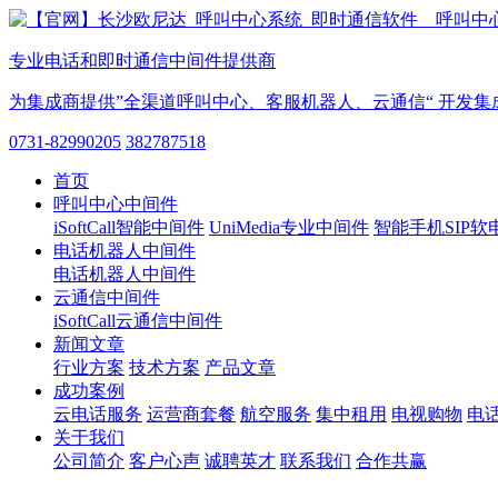
专业电话和即时通信中间件提供商
为集成商提供”全渠道呼叫中心、客服机器人、云通信“ 开发集
0731-82990205
382787518
首页
呼叫中心中间件
iSoftCall智能中间件
UniMedia专业中间件
智能手机SIP软
电话机器人中间件
电话机器人中间件
云通信中间件
iSoftCall云通信中间件
新闻文章
行业方案
技术方案
产品文章
成功案例
云电话服务
运营商套餐
航空服务
集中租用
电视购物
电
关于我们
公司简介
客户心声
诚聘英才
联系我们
合作共赢