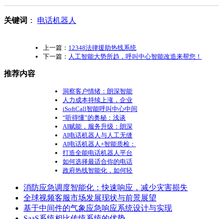
关键词
：
电话机器人
上一篇：
12348法律援助热线系统
下一篇：
人工智能大势所趋，呼叫中心智能改造来帮您！
推荐内容
洞察客户情绪：朗深智能
人力成本持续上涨，企业
iSoftCall智能呼叫中心中间
“听得懂”的奥秘：浅谈
AI赋能，服务升级：朗深
AI电话机器人与人工无缝
AI电话机器人+智能质检：
打造全能电话机器人平台
如何选择最适合你的电话
政府热线智能化，如何轻
消防应急调度智能化：快速响应，减少灾害损失
全球视频客服市场发展现状与前景展望
基于中间件的气象应急响应系统设计与实现
SaaS系统相比传统系统的优势