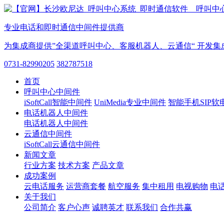
专业电话和即时通信中间件提供商
为集成商提供”全渠道呼叫中心、客服机器人、云通信“ 开发集
0731-82990205
382787518
首页
呼叫中心中间件
iSoftCall智能中间件
UniMedia专业中间件
智能手机SIP软
电话机器人中间件
电话机器人中间件
云通信中间件
iSoftCall云通信中间件
新闻文章
行业方案
技术方案
产品文章
成功案例
云电话服务
运营商套餐
航空服务
集中租用
电视购物
电
关于我们
公司简介
客户心声
诚聘英才
联系我们
合作共赢