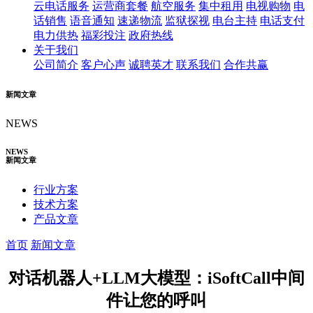
云电话服务
运营商套餐
航空服务
集中租用
电视购物
电
话销售
语音通知
速递物流
监狱探视
电台主持
电话支付
电力供热
福彩投注
政府热线
关于我们
公司简介
客户心声
诚聘英才
联系我们
合作共赢
新闻文章
NEWS
NEWS
新闻文章
行业方案
技术方案
产品文章
首页
新闻文章
对话机器人+LLM大模型：iSoftCall中间
件让您的呼叫