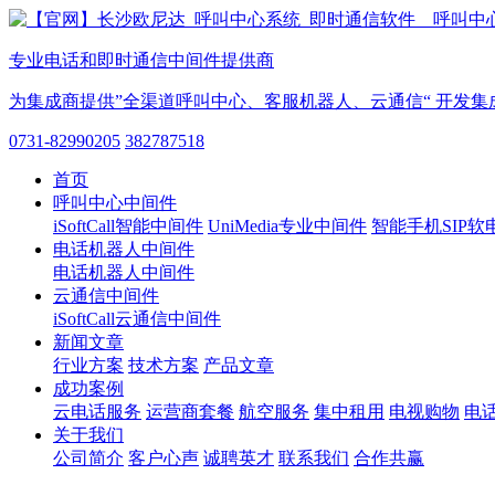
专业电话和即时通信中间件提供商
为集成商提供”全渠道呼叫中心、客服机器人、云通信“ 开发集
0731-82990205
382787518
首页
呼叫中心中间件
iSoftCall智能中间件
UniMedia专业中间件
智能手机SIP软
电话机器人中间件
电话机器人中间件
云通信中间件
iSoftCall云通信中间件
新闻文章
行业方案
技术方案
产品文章
成功案例
云电话服务
运营商套餐
航空服务
集中租用
电视购物
电
关于我们
公司简介
客户心声
诚聘英才
联系我们
合作共赢