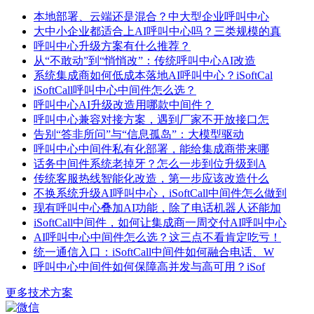
本地部署、云端还是混合？中大型企业呼叫中心
大中小企业都适合上AI呼叫中心吗？三类规模的真
呼叫中心升级方案有什么推荐？
从“不敢动”到“悄悄改”：传统呼叫中心AI改造
系统集成商如何低成本落地AI呼叫中心？iSoftCal
iSoftCall呼叫中心中间件怎么选？
呼叫中心AI升级改造用哪款中间件？
呼叫中心兼容对接方案，遇到厂家不开放接口怎
告别“答非所问”与“信息孤岛”：大模型驱动
呼叫中心中间件私有化部署，能给集成商带来哪
话务中间件系统老掉牙？怎么一步到位升级到A
传统客服热线智能化改造，第一步应该改造什么
不换系统升级AI呼叫中心，iSoftCall中间件怎么做到
现有呼叫中心叠加AI功能，除了电话机器人还能加
iSoftCall中间件，如何让集成商一周交付AI呼叫中心
AI呼叫中心中间件怎么选？这三点不看肯定吃亏！
统一通信入口：iSoftCall中间件如何融合电话、W
呼叫中心中间件如何保障高并发与高可用？iSof
更多技术方案