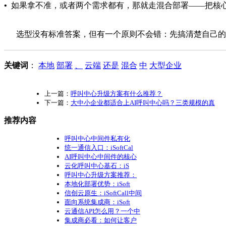
•
如果拿不准，或者两个需求都有，那就走混合部署——把核心
选型没有标准答案，但有一个原则不会错：先搞清楚自己的
关键词
：
本地
部署
、
云端
还是
混合
中
大型企业
上一篇：
呼叫中心升级方案有什么推荐？
下一篇：
大中小企业都适合上AI呼叫中心吗？三类规模的真
推荐内容
呼叫中心中间件私有化
统一通信入口：iSoftCal
AI呼叫中心中间件的核心
云化呼叫中心基石：iS
呼叫中心升级方案推荐：
本地化部署优势：iSoft
信创云原生：iSoftCall中间
面向系统集成商：iSoft
云通信API怎么用？一个中
集成商必看：如何让客户