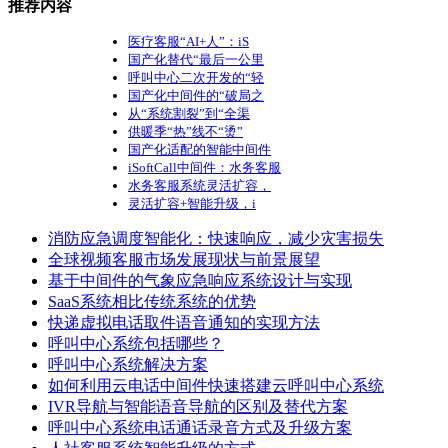
推荐内容
医疗客服“AI+人”：iS
国产化替代“最后一公里
呼叫中心二次开发的“轻
国产化中间件的“破局之
从“系统割裂”到“全渠
供暖季“热”线不“烫”
国产化适配的智能中间件
iSoftCall中间件：水务客服
水务客服系统灵活扩容，
灵活扩容+智能升级，i
消防应急调度智能化：快速响应，减少灾害损失
全球视频客服市场发展现状与前景展望
基于中间件的气象应急响应系统设计与实现
SaaS系统相比传统系统的优势
快递虚拟电话取件语音通知的实现方法
呼叫中心系统包括哪些？
呼叫中心系统解决方案
如何利用云电话中间件快速搭建云呼叫中心系统
IVR导航与智能语音导航的区别及替代方案
呼叫中心系统电话通话录音方式及升级方案