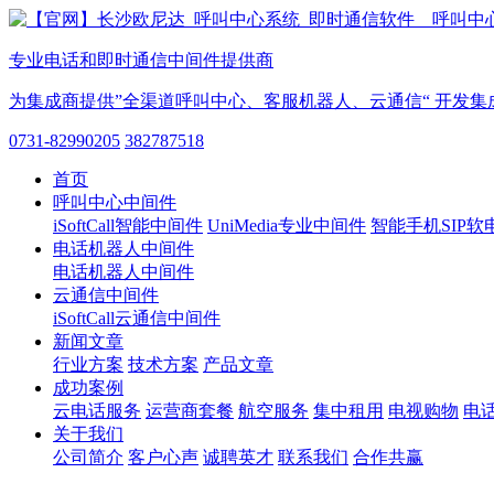
专业电话和即时通信中间件提供商
为集成商提供”全渠道呼叫中心、客服机器人、云通信“ 开发集
0731-82990205
382787518
首页
呼叫中心中间件
iSoftCall智能中间件
UniMedia专业中间件
智能手机SIP软
电话机器人中间件
电话机器人中间件
云通信中间件
iSoftCall云通信中间件
新闻文章
行业方案
技术方案
产品文章
成功案例
云电话服务
运营商套餐
航空服务
集中租用
电视购物
电
关于我们
公司简介
客户心声
诚聘英才
联系我们
合作共赢